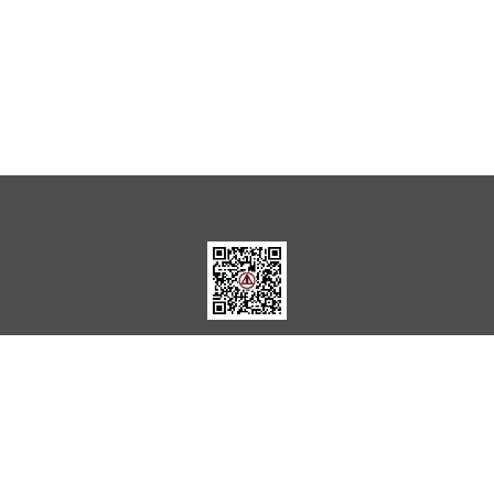
关注公众号了解更多
联系电话：
0791-86225731
院长邮箱：
yzyx_jxsjzy2019@163.com
廉政邮箱：
lzyx_jxsjzy2019@163.com
地址：
南昌市红谷滩区龙兴大街149号
版权所有：
江西省建筑设计研究总院 集团有限