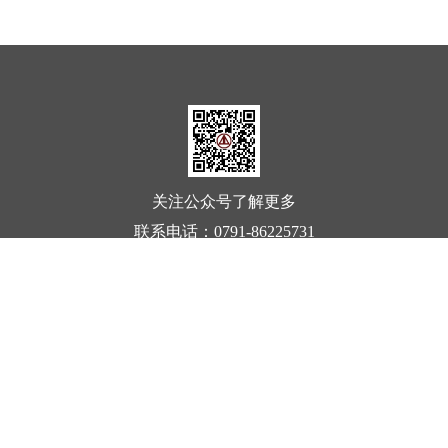
关注公众号了解更多
联系电话：
0791-86225731
院长邮箱：
yzyx_jxsjzy2019@163.com
廉政邮箱：
lzyx_jxsjzy2019@163.com
地址：
南昌市红谷滩区龙兴大街149号
版权所有：
江西省建筑设计研究总院 集团有限
公司COPYRIGHT © www.jxsjzy.com 2019
技术支持：南昌睐墨科技有限公司
赣ICP备06004619号-5
|
赣公网安备
36010202000310号